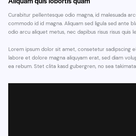
Aliquam quis lobortis quam
Curabitur pellentesque odio magna, id malesuada ar
commodo id id magna. Aliquam sed ligula sed ante blan
odio arcu aliquet metus, nec dapibus risus risus quis l
Lorem ipsum dolor sit amet, consetetur sadipscing e
labore et dolore magna aliquyam erat, sed diam volup
ea rebum. Stet clita kasd gubergren, no sea takimat