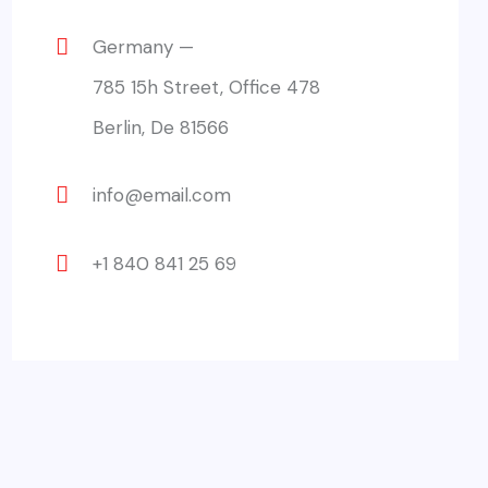
Germany —
785 15h Street, Office 478
Berlin, De 81566
info@email.com
+1 840 841 25 69