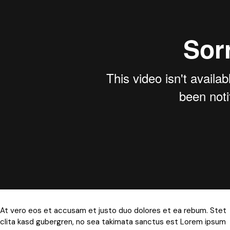
At vero eos et accusam et justo duo dolores et ea rebum. Stet
clita kasd gubergren, no sea takimata sanctus est Lorem ipsum